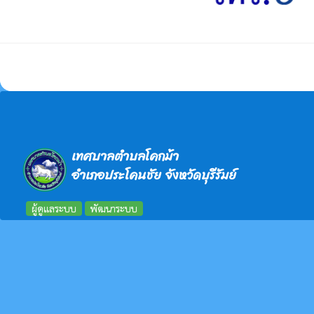
เทศบาลตำบลโคกม้า
อำเภอประโคนชัย จังหวัดบุรีรัมย์
ผู้ดูแลระบบ
พัฒนาระบบ