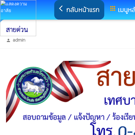
arrow_back_ios
กลับหน้าแรก
apps
เมนูหล
สายด่วน
admin
person