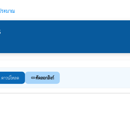
บประมาณ
5
ดาวน์โหลด
คัดลอกลิงก์
load
link