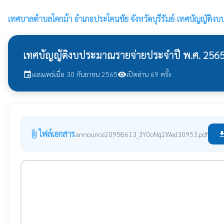
เทศบาลตำบลโคกม้า
อำเภอประโคนชัย จังหวัดบุรีรัมย์
›
เทศบัญญัติง
เทศบัญญัติงบประมาณรายจ่ายประจำปี พ.ศ. 256
เผยแพร่เมื่อ 30 กันยายน 2565
เปิดอ่าน 69 ครั้ง
event
visibility
ไฟล์เอกสาร
attach_file
announce20958613_3Y0oNq2Wed30953.pdf
file_down