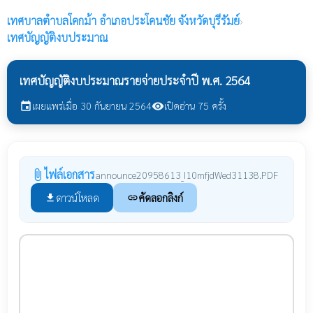
เทศบาลตำบลโคกม้า
อำเภอประโคนชัย จังหวัดบุรีรัมย์
›
เทศบัญญัติงบประมาณ
เทศบัญญัติงบประมาณรายจ่ายประจำปี พ.ศ. 2564
เผยแพร่เมื่อ 30 กันยายน 2564
เปิดอ่าน 75 ครั้ง
event
visibility
ไฟล์เอกสาร
attach_file
announce20958613_I10mfjdWed31138.PDF
ดาวน์โหลด
คัดลอกลิงก์
file_download
link