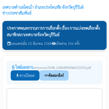
เทศบาลตำบลโคกม้า
อำเภอประโคนชัย จังหวัดบุรีรัมย์
›
ข่าวประชาสัมพันธ์
ประกาศคณะกรรมการการเลือกตั้ง เรื่อง การแบ่งเขตเลือกตั้ง
สมาชิกสภาเทศบาลจังหวัดบุรีรัมย์
เผยแพร่เมื่อ 25 มีนาคม 2568
เปิดอ่าน 156 ครั้ง
event
visibility
ไฟล์เอกสาร
attach_file
announce3048_2kBkWN4Wed32004.pdf
ดาวน์โหลด
คัดลอกลิงก์
file_download
link