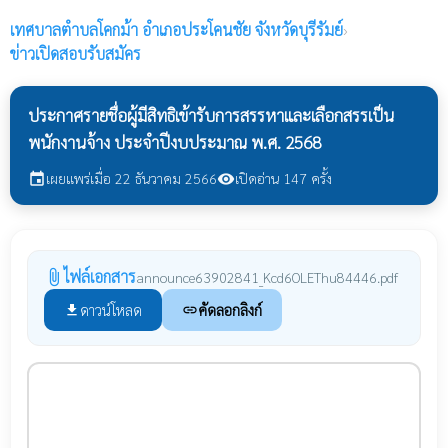
เทศบาลตำบลโคกม้า
อำเภอประโคนชัย จังหวัดบุรีรัมย์
›
ข่าวเปิดสอบรับสมัคร
ประกาศรายชื่อผู้มีสิทธิเข้ารับการสรรหาและเลือกสรรเป็น
พนักงานจ้าง ประจำปีงบประมาณ พ.ศ. 2568
เผยแพร่เมื่อ 22 ธันวาคม 2566
เปิดอ่าน 147 ครั้ง
event
visibility
ไฟล์เอกสาร
attach_file
announce63902841_Kcd6OLEThu84446.pdf
ดาวน์โหลด
คัดลอกลิงก์
file_download
link