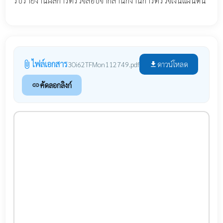
รับรายงานผลการตรวจสอบจากสำนักงานการตรวจเงินแผ่นดิน
ไฟล์เอกสาร
attach_file
ดาวน์โหลด
3Oi62TFMon112749.pdf
file_download
คัดลอกลิงก์
link