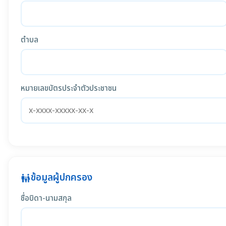
ตำบล
หมายเลขบัตรประจำตัวประชาชน
ข้อมูลผู้ปกครอง
family_restroom
ชื่อบิดา-นามสกุล