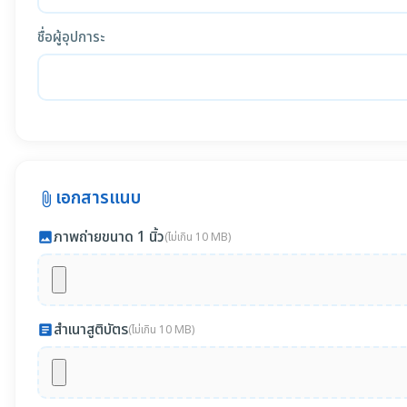
ชื่อผู้อุปการะ
เอกสารแนบ
attach_file
ภาพถ่ายขนาด 1 นิ้ว
photo
(ไม่เกิน 10 MB)
สำเนาสูติบัตร
article
(ไม่เกิน 10 MB)