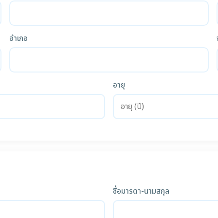
อำเภอ
อายุ
ชื่อมารดา-นามสกุล