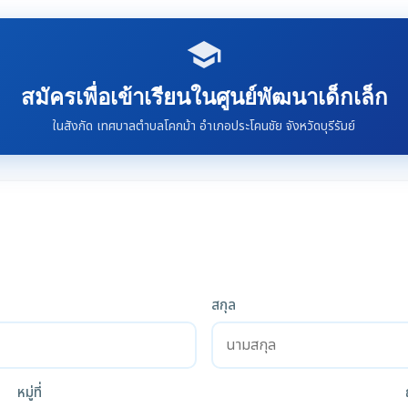
school
สมัครเพื่อเข้าเรียนในศูนย์พัฒนาเด็กเล็ก
ในสังกัด เทศบาลตำบลโคกม้า อำเภอประโคนชัย จังหวัดบุรีรัมย์
สกุล
หมู่ที่