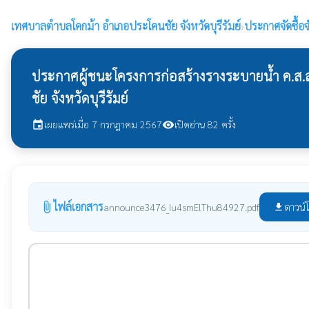
เทศบาลตำบลโคกม้า
อำเภอประโคนชัย จังหวัดบุรีรัมย์
›
ประกาศจัดซื้อจ
ประกาศผู้ชนะโครงการก่อสร้างรางระบายน้ำ ค.ส.ล
ชัย จังหวัดบุรีรัมย์
เผยแพร่เมื่อ 7 กรกฎาคม 2567
เปิดอ่าน 82 ครั้ง
event
visibility
ไฟล์เอกสาร
attach_file
ดาวน์
announce3476_Iu4smElThu84927.pdf
file_download