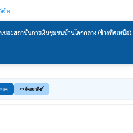
ัดจ้าง
.ซอยสถาบันการเงินชุมชนบ้านโคกกลาง (ข้างทิศเหนือ) 
โหลด
คัดลอกลิงก์
link