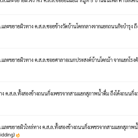
.และขยายผิวจราจร ค.ส.ล.ซอยยิ้มแย้ม หมู่ที่ 5 บ้านฉันเพล ตำบลโคกม้
.และขยายผิวทาง ค.ส.ล.ซอยข้างวัดบ้านโคกกลางจากแยกถนนกิจบำรุง ถึง
.และขยายผิวทาง ค.ส.ล.ซอยศาลาอเนกประสงค์บ้านโคกม้า จากแยกโรงคัดข
 ค.ส.ล.ทั้งสองข้างถนนกิ่งเพชรจากสามแยกสุภาพน้ำดื่ม ถึงโค้งถนนกิ่ง
ละขยายผิวไหล่ทาง ค.ส.ล.ทั้งสองข้างถนนกิ่งเพชรจากสามแยกสุภาพน้ำดื
bidding)
whatshot