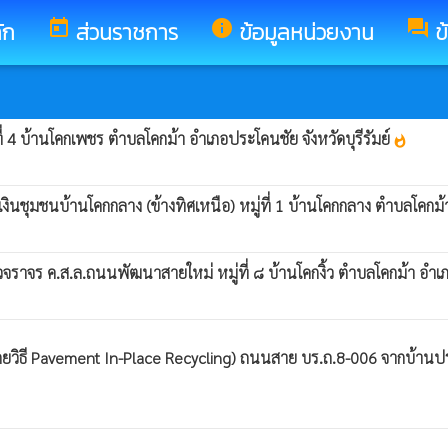
ัก
today
ส่วนราชการ
info
ข้อมูลหน่วยงาน
forum
ข
ที่ 4 บ้านโคกเพชร ตำบลโคกม้า อำเภอประโคนชัย จังหวัดบุรีรัมย์
whatshot
นชุมชนบ้านโคกกลาง (ข้างทิศเหนือ) หมู่ที่ 1 บ้านโคกกลาง ตำบลโคกม้า 
าจร ค.ส.ล.ถนนพัฒนาสายใหม่ หมู่ที่ ๘ บ้านโคกงิ้ว ตำบลโคกม้า อำเภอ
วิธี Pavement In-Place Recycling) ถนนสาย บร.ถ.8-006 จากบ้านประ