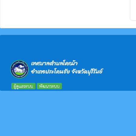
เทศบาลตำบลโคกม้า
อำเภอประโคนชัย จังหวัดบุรีรัมย์
ผู้ดูแลระบบ
พัฒนาระบบ