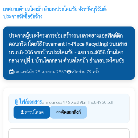
เทศบาลตำบลโคกม้า
อำเภอประโคนชัย จังหวัดบุรีรัมย์
›
ประกาศจัดซื้อจัดจ้าง
ประกาศผู้ชนะโครงการซ่อมสร้างถนนลาดยางแอสฟัลต์ติก
คอนกรีต (โดยวิธี Pavement In-Place Recycling) ถนนสาย
บร.ถ.8-006 จากบ้านประโคนชัย - แยก บร.4058 บ้านโคก
กลาง หมู่ที่ 1 บ้านโคกกลาง ตำบลโคกม้า อำเภอประโคนชัย
เผยแพร่เมื่อ 25 เมษายน 2567
เปิดอ่าน 79 ครั้ง
event
visibility
ไฟล์เอกสาร
attach_file
announce3476_XwJf9LmThu84950.pdf
ดาวน์โหลด
คัดลอกลิงก์
file_download
link