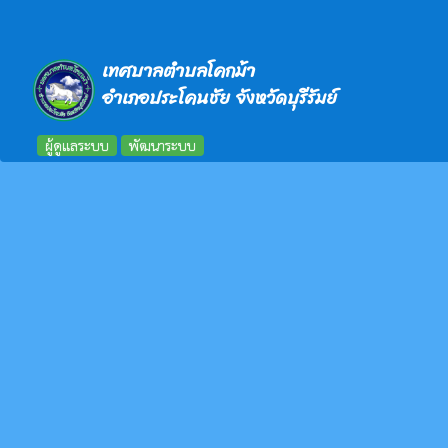
เทศบาลตำบลโคกม้า
อำเภอประโคนชัย จังหวัดบุรีรัมย์
ผู้ดูแลระบบ
พัฒนาระบบ