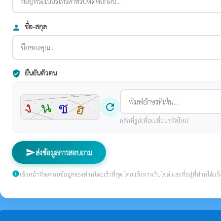
ชื่อ-สกุล
person
ยืนยันตัวตน
verified_user
refresh
คลิกที่รูปเพื่อเปลี่ยนรหัสใหม่
send
ส่งข้อมูลการสอบถาม
info
เจ้าหน้าที่จะตอบข้อมูลของท่านโดยเร็วที่สุด โดยแจ้งทางเว็บไซต์ และที่อยู่ที่ท่านได้แจ้ง