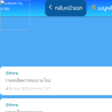
arrow_back_ios
กลับหน้าแรก
apps
เมนูหล
คำถาม
help_outline
รายละเอียดการสอบถาม ใหม่
ชื่อ-สกุล:
28 มกราคม 2565
person
schedule
คำถาม
help_outline