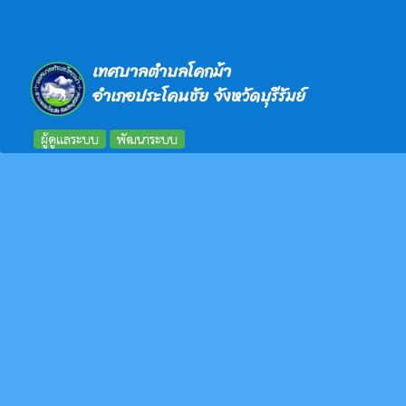
เทศบาลตำบลโคกม้า
อำเภอประโคนชัย จังหวัดบุรีรัมย์
ผู้ดูแลระบบ
พัฒนาระบบ