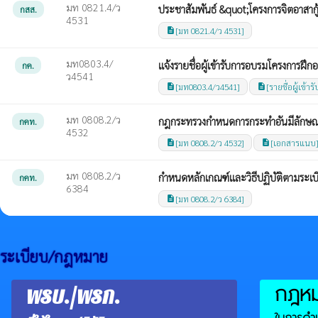
มท 0821.4/ว
ประชาสัมพันธ์ &quot;โครงการจิตอาสากู
กสส.
4531
[มท 0821.4/ว 4531]
description
มท0803.4/
แจ้งรายชื่อผู้เข้ารับการอบรมโครงการฝ
กค.
ว4541
[มท0803.4/ว4541]
[รายชื่อผู้เข้
description
description
มท 0808.2/ว
กฎกระทรวงกำหนดการกระทำอันมีลักษณะ
กคท.
4532
[มท 0808.2/ว 4532]
[เอกสารแนบ
description
description
มท 0808.2/ว
กำหนดหลักเกณฑ์และวิธีปฏิบัติตามระเ
กคท.
6384
[มท 0808.2/ว 6384]
description
ระเบียบ/กฎหมาย
กฎหมา
พรบ./พรก.
ในการดำเ