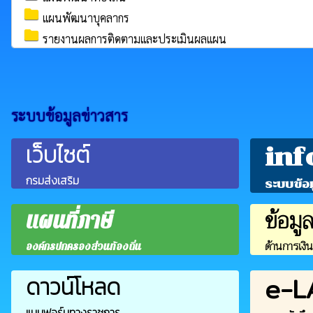
folder
แผนพัฒนาบุคลากร
folder
รายงานผลการติดตามและประเมินผลแผน
ระบบข้อมูลข่าวสาร
เว็บไซต์
inf
กรมส่งเสริม
ระบบข้อ
ข้อมู
แผนที่ภาษี
ด้านการเงิ
องค์กรปกครองส่วนท้องถิ่น
e-L
ดาวน์โหลด
แบบฟอร์มทางราชการ