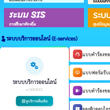
ระบบบันทึก
ระบบ SIS
ระบ
การศึกษาท้องถิ่น
ศูนย์ข้อมูล
ระบบบริการออนไลน์ (E-services)
touch_app
แบบคำร้องขอ
support_agent
miscellaneous_services
แบบฟอร์มรับสม
child_care
ระบบบริการออนไลน์
e-SERVICES
แบบคำร้องขอร
delete_sweep
ดูบริการเพิ่มเติม
grid_view
จองคิวออนไลน์
confirmation_number