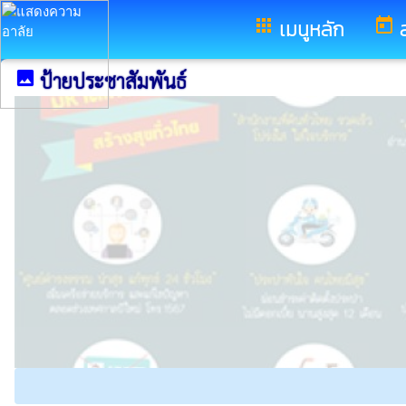
อำเภอประโคนชัย จังหวัดบุรีรัมย์
apps
เมนูหลัก
today
image
ป้ายประชาสัมพันธ์